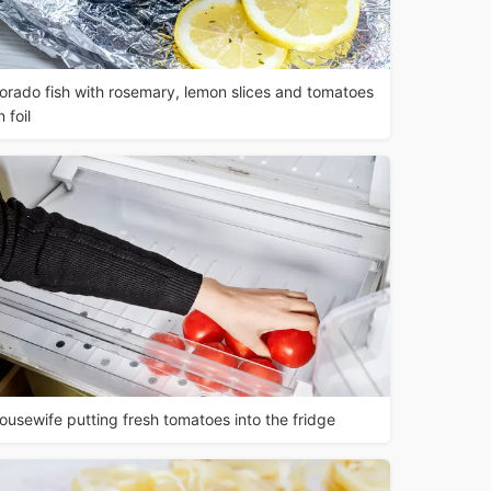
orado fish with rosemary, lemon slices and tomatoes
n foil
ousewife putting fresh tomatoes into the fridge