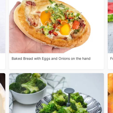
Baked Bread with Eggs and Onions on the hand
F