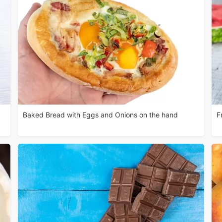
Baked Bread with Eggs and Onions on the hand
F