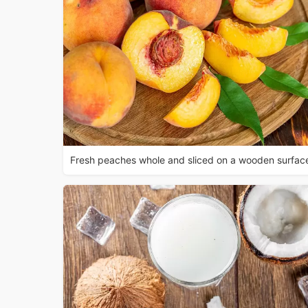
Fresh peaches whole and sliced on a wooden surfac