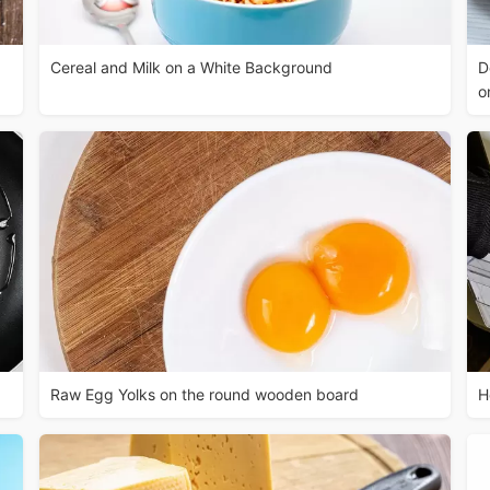
Cereal and Milk on a White Background
D
o
Raw Egg Yolks on the round wooden board
H