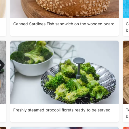
Canned Sardines Fish sandwich on the wooden board
C
b
Freshly steamed broccoli florets ready to be served
T
b