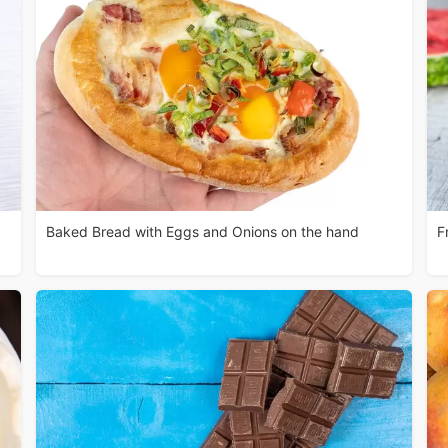
Baked Bread with Eggs and Onions on the hand
F