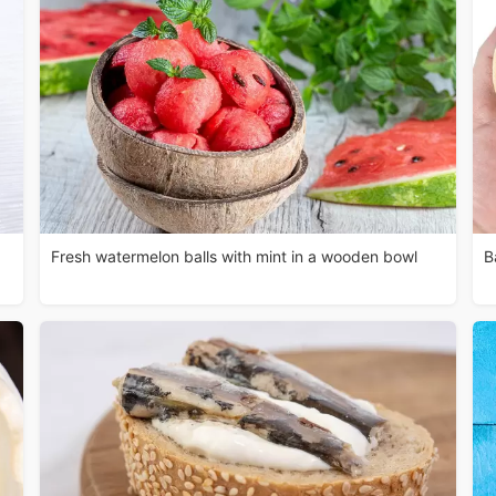
Fresh watermelon balls with mint in a wooden bowl
B