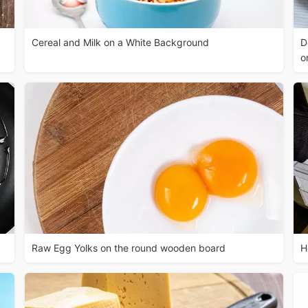
Cereal and Milk on a White Background
D
o
Raw Egg Yolks on the round wooden board
H