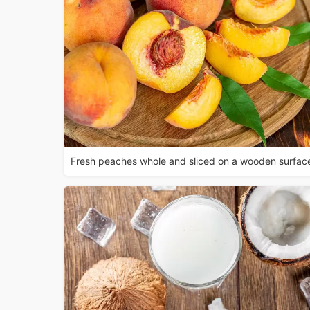
Fresh peaches whole and sliced on a wooden surfac