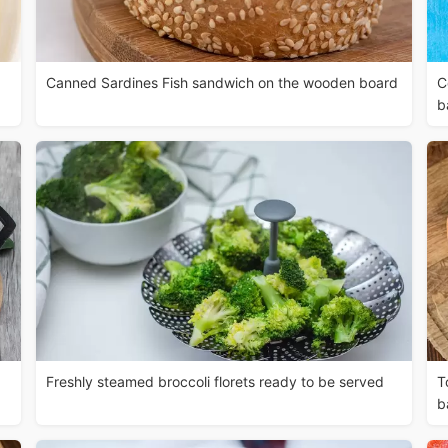
Canned Sardines Fish sandwich on the wooden board
C
b
Freshly steamed broccoli florets ready to be served
T
b