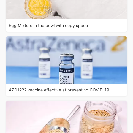
Egg Mixture in the bowl with copy space
AZD1222 vaccine effective at preventing COVID-19