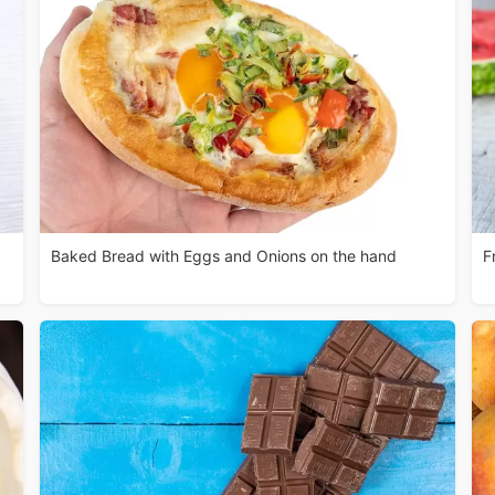
Baked Bread with Eggs and Onions on the hand
F