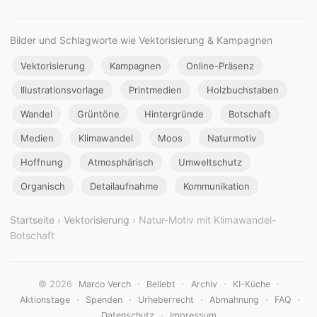
Bilder und Schlagworte wie Vektorisierung & Kampagnen
Vektorisierung
Kampagnen
Online-Präsenz
Illustrationsvorlage
Printmedien
Holzbuchstaben
Wandel
Grüntöne
Hintergründe
Botschaft
Medien
Klimawandel
Moos
Naturmotiv
Hoffnung
Atmosphärisch
Umweltschutz
Organisch
Detailaufnahme
Kommunikation
Startseite
›
Vektorisierung
› Natur-Motiv mit Klimawandel-
Botschaft
© 2026
·
·
·
·
Marco Verch
Beliebt
Archiv
KI-Küche
·
·
·
·
·
Aktionstage
Spenden
Urheberrecht
Abmahnung
FAQ
·
Datenschutz
Impressum