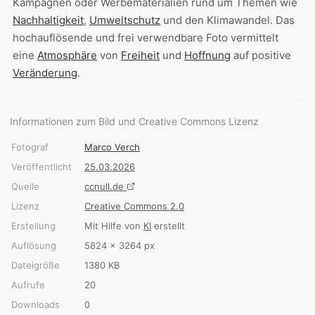
Kampagnen oder Werbematerialien rund um Themen wie
Nachhaltigkeit
,
Umweltschutz
und den Klimawandel. Das
hochauflösende und frei verwendbare Foto vermittelt
eine
Atmosphäre
von
Freiheit
und
Hoffnung
auf positive
Veränderung
.
Informationen zum Bild und Creative Commons Lizenz
Fotograf
Marco Verch
Veröffentlicht
25.03.2026
Quelle
ccnull.de
Lizenz
Creative Commons 2.0
Erstellung
Mit Hilfe von
KI
erstellt
Auflösung
5824 × 3264 px
Dateigröße
1380 KB
Aufrufe
20
Downloads
0