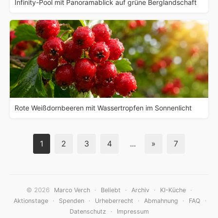
Infinity-Pool mit Panoramablick auf grüne Berglandschaft
Rote Weißdornbeeren mit Wassertropfen im Sonnenlicht
1
2
3
4
...
»
7
© 2026
·
·
·
·
Marco Verch
Beliebt
Archiv
KI-Küche
·
·
·
·
·
Aktionstage
Spenden
Urheberrecht
Abmahnung
FAQ
·
Datenschutz
Impressum