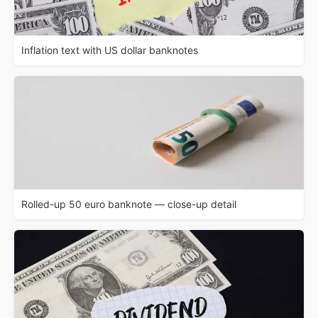
Inflation text with US dollar banknotes
Rolled-up 50 euro banknote — close-up detail