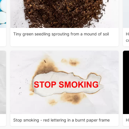
Tiny green seedling sprouting from a mound of soil
H
c
Stop smoking - red lettering in a burnt paper frame
H