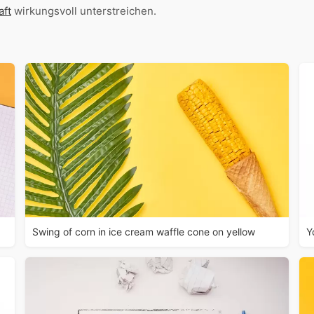
aft
wirkungsvoll unterstreichen.
Swing of corn in ice cream waffle cone on yellow
Y