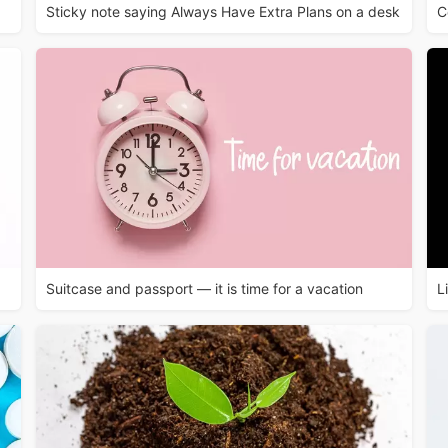
Sticky note saying Always Have Extra Plans on a desk
C
Suitcase and passport — it is time for a vacation
L