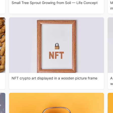
Small Tree Sprout Growing from Soil — Life Concept
M
m
NFT crypto art displayed in a wooden picture frame
A
w