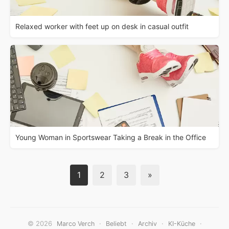
Relaxed worker with feet up on desk in casual outfit
Young Woman in Sportswear Taking a Break in the Office
1
2
3
»
© 2026
·
·
·
·
Marco Verch
Beliebt
Archiv
KI-Küche