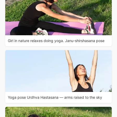
Girl in nature relaxes doing yoga. Janu-shirshasana pose
Yoga pose Urdhva Hastasana — arms raised to the sky