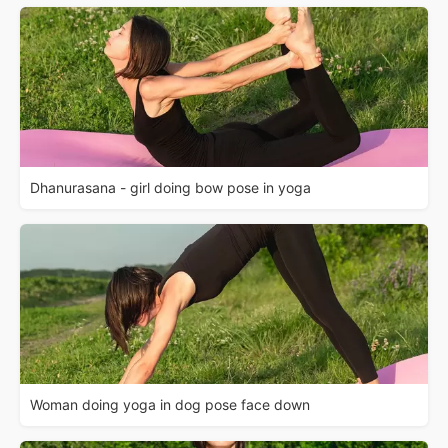
Dhanurasana - girl doing bow pose in yoga
Woman doing yoga in dog pose face down