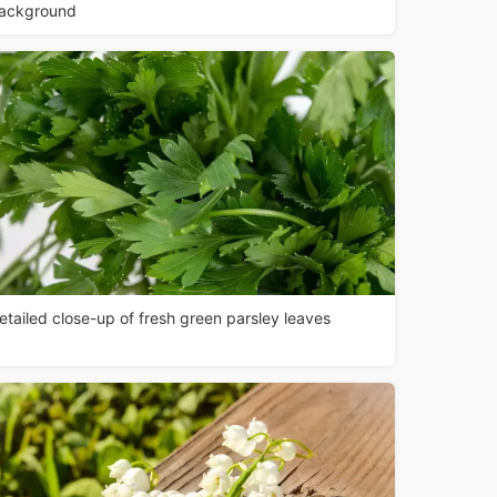
ackground
etailed close-up of fresh green parsley leaves