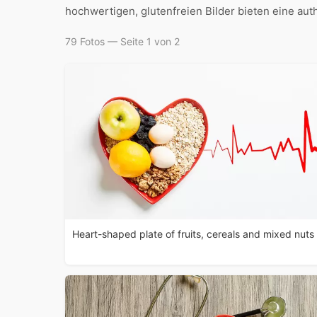
hochwertigen, glutenfreien Bilder bieten eine au
79 Fotos — Seite 1 von 2
Heart-shaped plate of fruits, cereals and mixed nuts