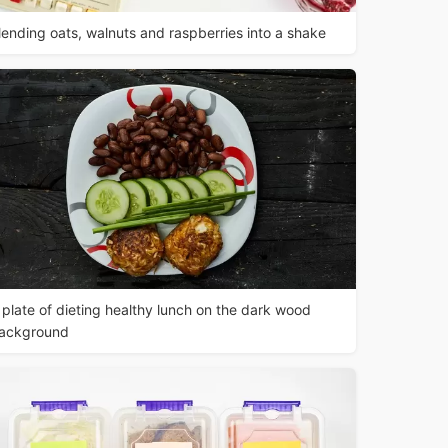
lending oats, walnuts and raspberries into a shake
 plate of dieting healthy lunch on the dark wood
ackground