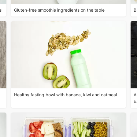
s
Gluten-free smoothie ingredients on the table
B
Healthy fasting bowl with banana, kiwi and oatmeal
A
b