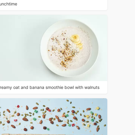
unchtime
reamy oat and banana smoothie bowl with walnuts