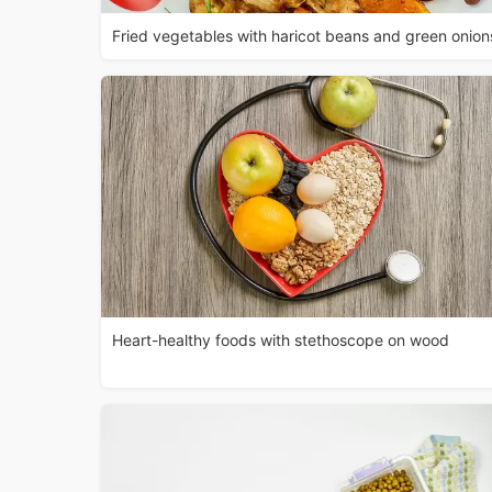
Fried vegetables with haricot beans and green onion
Heart-healthy foods with stethoscope on wood