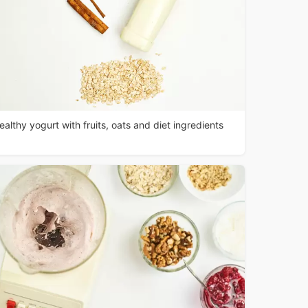
ealthy yogurt with fruits, oats and diet ingredients