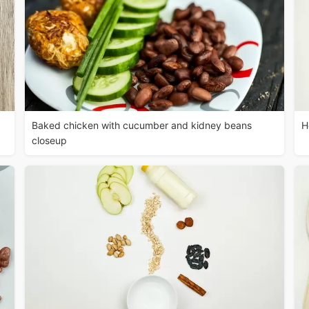
Baked chicken with cucumber and kidney beans
H
closeup