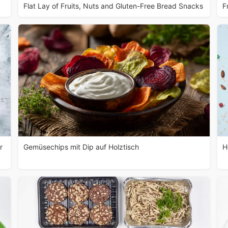
Flat Lay of Fruits, Nuts and Gluten-Free Bread Snacks
F
r
Gemüsechips mit Dip auf Holztisch
H