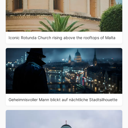
Iconic Rotunda Church rising above the rooftops of Malta
Geheimnisvoller Mann blickt auf nächtliche Stadtsilhouette