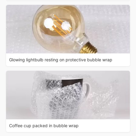
Glowing lightbulb resting on protective bubble wrap
Coffee cup packed in bubble wrap