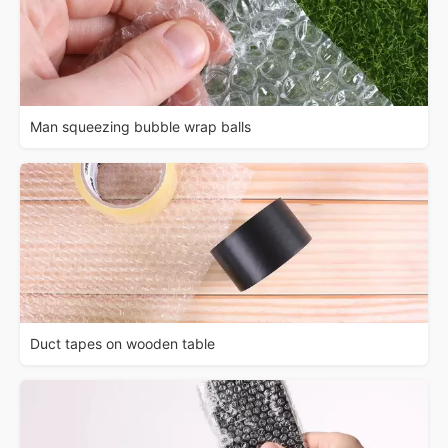
Man squeezing bubble wrap balls
Duct tapes on wooden table