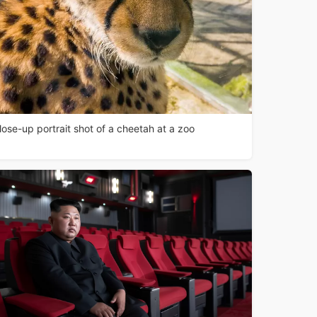
lose-up portrait shot of a cheetah at a zoo