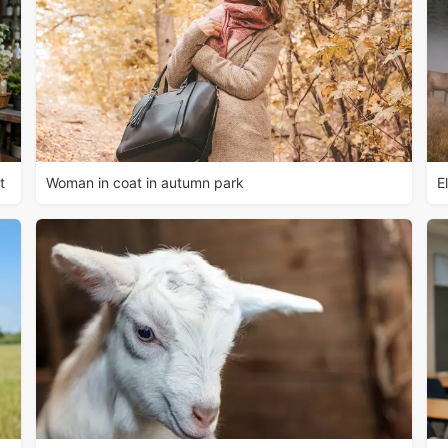
t
Woman in coat in autumn park
E