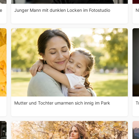
he
Junger Mann mit dunklen Locken im Fotostudio
N
Mutter und Tochter umarmen sich innig im Park
T