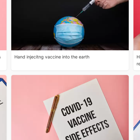
s
Hand injecitng vaccine into the earth
H
r