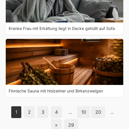
Kranke Frau mit Erkältung liegt in Decke gehüllt auf Sofa
Finnische Sauna mit Holzeimer und Birkenzweigen
1
2
3
4
...
10
20
...
»
29