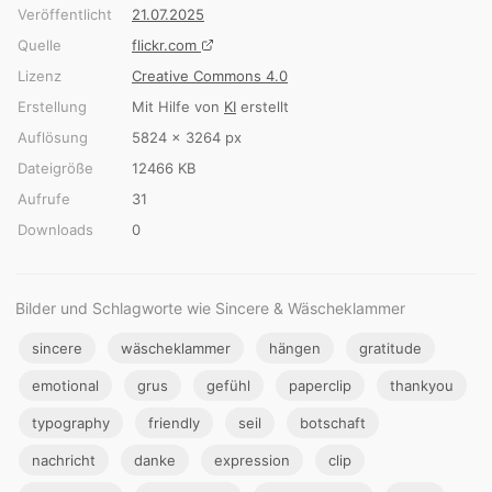
Veröffentlicht
21.07.2025
Quelle
flickr.com
Lizenz
Creative Commons 4.0
Erstellung
Mit Hilfe von
KI
erstellt
Auflösung
5824 × 3264 px
Dateigröße
12466 KB
Aufrufe
31
Downloads
0
Bilder und Schlagworte wie Sincere & Wäscheklammer
sincere
wäscheklammer
hängen
gratitude
emotional
grus
gefühl
paperclip
thankyou
typography
friendly
seil
botschaft
nachricht
danke
expression
clip