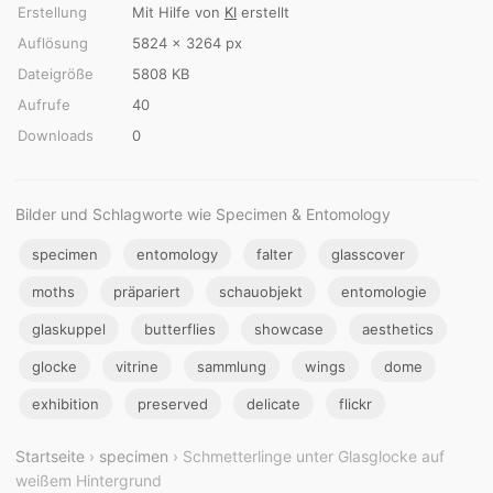
Erstellung
Mit Hilfe von
KI
erstellt
Auflösung
5824 × 3264 px
Dateigröße
5808 KB
Aufrufe
40
Downloads
0
Bilder und Schlagworte wie Specimen & Entomology
specimen
entomology
falter
glasscover
moths
präpariert
schauobjekt
entomologie
glaskuppel
butterflies
showcase
aesthetics
glocke
vitrine
sammlung
wings
dome
exhibition
preserved
delicate
flickr
Startseite
›
specimen
› Schmetterlinge unter Glasglocke auf
weißem Hintergrund