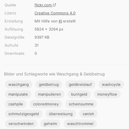
Quelle
flickr.com
Lizenz
Creative Commons 4.0
Erstellung
Mit Hilfe von
KI
erstellt
Auflösung
5824 × 3264 px
Dateigröße
9397 KB
Aufrufe
31
Downloads
0
Bilder und Schlagworte wie Waschgang & Geldbetrug
waschgang
geldbetrug
geldkreislauf
washcycle
manipulate
manipulieren
buntgeld
moneyflow
cashpile
coloredmoney
scheinsumme
schmutzigesgeld
überweisung
vanish
verschwinden
geheim
waschtrommel