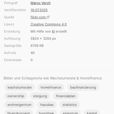
Fotograf
Marco Verch
Veröffentlicht
19.07.2025
Quelle
flickr.com
Lizenz
Creative Commons 4.0
Erstellung
Mit Hilfe von
KI
erstellt
Auflösung
5824 × 3264 px
Dateigröße
6709 KB
Aufrufe
40
Downloads
0
Bilder und Schlagworte wie Wachstumsrate & Homefinance
wachstumsrate
homefinance
baufinanzierung
ownership
steigung
financialplan
wohneigentum
hausbau
statistics
finanzkonzept
hypothek
eigentum
kapital