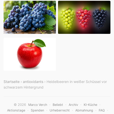
Startseite
›
antioxidants
› Heidelbeeren in weißer Schüssel vor
schwarzem Hintergrund
© 2026
·
·
·
·
Marco Verch
Beliebt
Archiv
KI-Küche
·
·
·
·
·
Aktionstage
Spenden
Urheberrecht
Abmahnung
FAQ