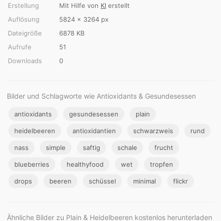
Erstellung
Mit Hilfe von
KI
erstellt
Auflösung
5824 × 3264 px
Dateigröße
6878 KB
Aufrufe
51
Downloads
0
Bilder und Schlagworte wie Antioxidants & Gesundesessen
antioxidants
gesundesessen
plain
heidelbeeren
antioxidantien
schwarzweis
rund
nass
simple
saftig
schale
frucht
blueberries
healthyfood
wet
tropfen
drops
beeren
schüssel
minimal
flickr
Ähnliche Bilder zu Plain & Heidelbeeren kostenlos herunterladen