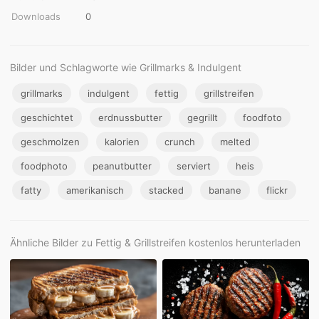
Downloads
0
Bilder und Schlagworte wie Grillmarks & Indulgent
grillmarks
indulgent
fettig
grillstreifen
geschichtet
erdnussbutter
gegrillt
foodfoto
geschmolzen
kalorien
crunch
melted
foodphoto
peanutbutter
serviert
heis
fatty
amerikanisch
stacked
banane
flickr
Ähnliche Bilder zu Fettig & Grillstreifen kostenlos herunterladen