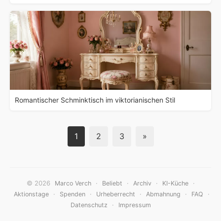
Romantischer Schminktisch im viktorianischen Stil
1
2
3
»
© 2026
·
·
·
·
Marco Verch
Beliebt
Archiv
KI-Küche
·
·
·
·
·
Aktionstage
Spenden
Urheberrecht
Abmahnung
FAQ
·
Datenschutz
Impressum