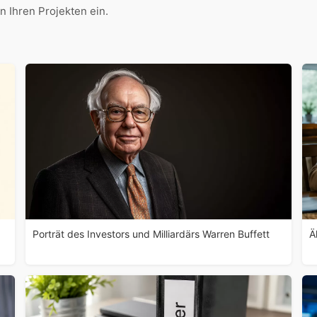
 Ihren Projekten ein.
Porträt des Investors und Milliardärs Warren Buffett
Ä