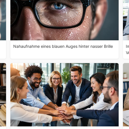
Nahaufnahme eines blauen Auges hinter nasser Brille
I
V