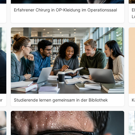
Erfahrener Chirurg in OP-Kleidung im Operationssaal
E
L
er
Studierende lernen gemeinsam in der Bibliothek
K