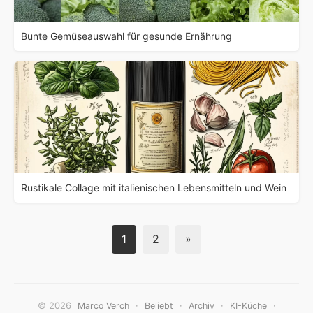
Bunte Gemüseauswahl für gesunde Ernährung
Rustikale Collage mit italienischen Lebensmitteln und Wein
1
2
»
© 2026
·
·
·
·
Marco Verch
Beliebt
Archiv
KI-Küche