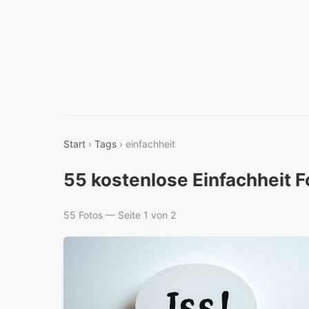
Start
›
Tags
› einfachheit
55 kostenlose Einfachheit 
55 Fotos — Seite 1 von 2