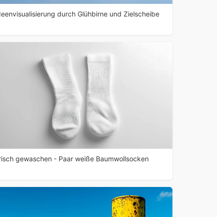
deenvisualisierung durch Glühbirne und Zielscheibe
risch gewaschen - Paar weiße Baumwollsocken