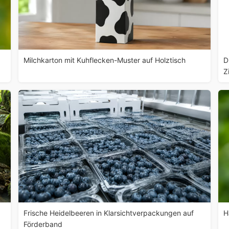
Milchkarton mit Kuhflecken-Muster auf Holztisch
D
Z
Frische Heidelbeeren in Klarsichtverpackungen auf
H
Förderband