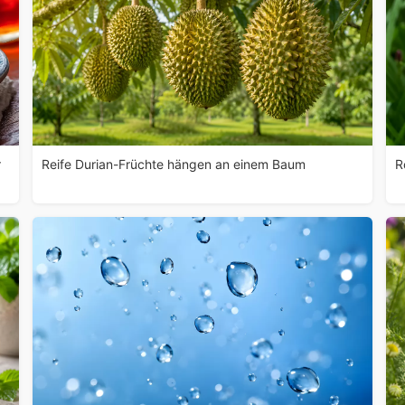
r
Reife Durian-Früchte hängen an einem Baum
R