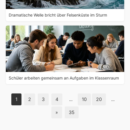
Dramatische Welle bricht über Felsenküste im Sturm
Schüler arbeiten gemeinsam an Aufgaben im Klassenraum
1
2
3
4
...
10
20
...
»
35