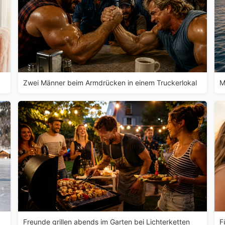
Zwei Männer beim Armdrücken in einem Truckerlokal
M
Freunde grillen abends im Garten bei Lichterketten
F