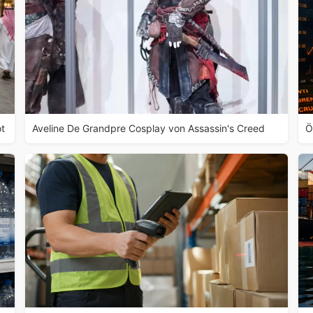
ot
Aveline De Grandpre Cosplay von Assassin's Creed
Ö