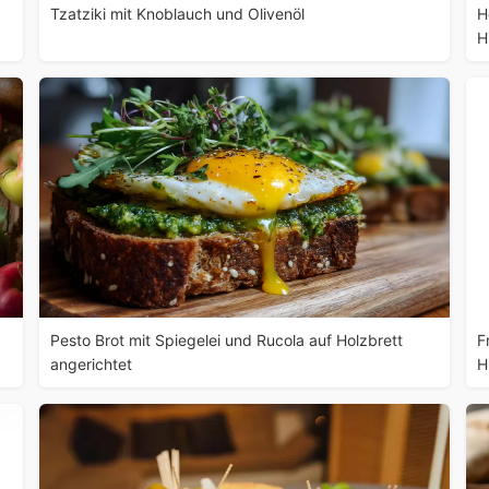
Tzatziki mit Knoblauch und Olivenöl
H
H
Pesto Brot mit Spiegelei und Rucola auf Holzbrett
F
angerichtet
H