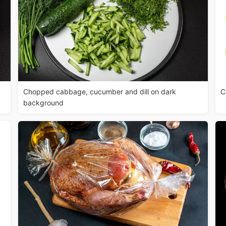
Chopped cabbage, cucumber and dill on dark
C
background