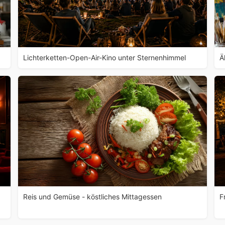
Lichterketten-Open-Air-Kino unter Sternenhimmel
Ä
Reis und Gemüse - köstliches Mittagessen
F