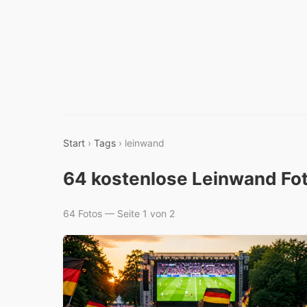
Start
›
Tags
› leinwand
64 kostenlose Leinwand Fo
64 Fotos — Seite 1 von 2