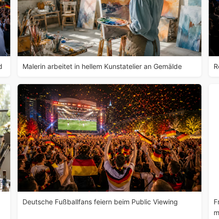
d
Malerin arbeitet in hellem Kunstatelier an Gemälde
R
Deutsche Fußballfans feiern beim Public Viewing
F
m