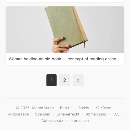
Woman holding an old book — concept of reading online
1
2
»
© 2026
·
·
·
·
Marco Verch
Beliebt
Archiv
KI-Küche
·
·
·
·
·
Aktionstage
Spenden
Urheberrecht
Abmahnung
FAQ
·
Datenschutz
Impressum