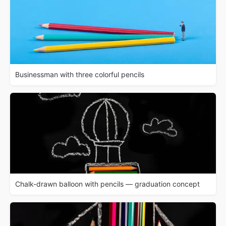
Businessman with three colorful pencils
Chalk-drawn balloon with pencils — graduation concept