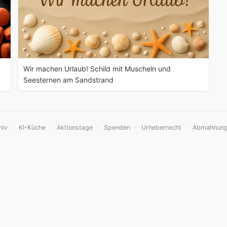
Wir machen Urlaub! Schild mit Muscheln und
Seesternen am Sandstrand
·
·
·
·
·
hiv
KI-Küche
Aktionstage
Spenden
Urheberrecht
Abmahnun