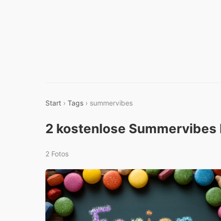
Start
›
Tags
› summervibes
2 kostenlose Summervibes 
2 Fotos