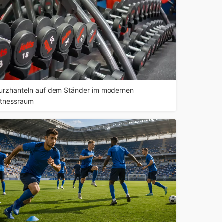
urzhanteln auf dem Ständer im modernen
itnessraum