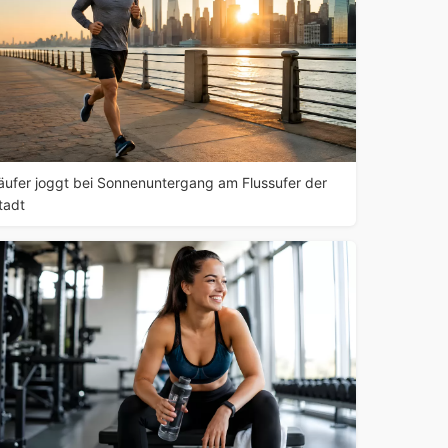
äufer joggt bei Sonnenuntergang am Flussufer der
tadt