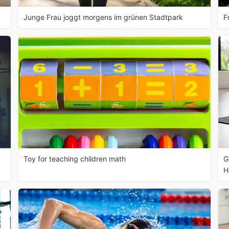
Junge Frau joggt morgens im grünen Stadtpark
F
Toy for teaching children math
G
H