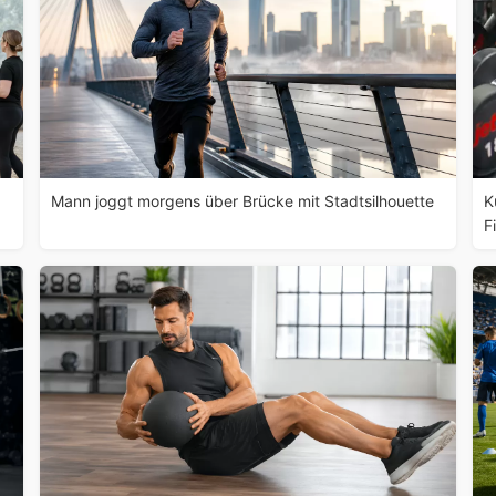
Mann joggt morgens über Brücke mit Stadtsilhouette
K
F