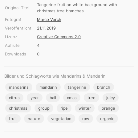
Tangerine fruit on white background with
Original-Titel
christmas tree branches
Fotograf
Marco Verch
Veröffentlicht
21.11.2019
Lizenz
Creative Commons 2.0
Aufrufe
4
Downloads
0
Bilder und Schlagworte wie Mandarins & Mandarin
mandarins
mandarin
tangerine
branch
citrus
year
ball
xmas
tree
juicy
christmas
group
ripe
winter
orange
fruit
nature
vegetarian
raw
organic