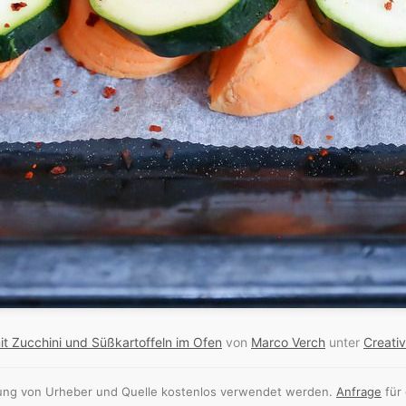
it Zucchini und Süßkartoffeln im Ofen
von
Marco Verch
unter
Creati
nnung von Urheber und Quelle kostenlos verwendet werden.
Anfrage
für