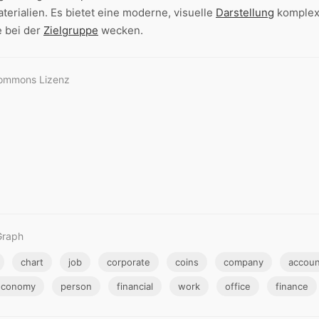
terialien. Es bietet eine moderne, visuelle
Darstellung
komplexe
e bei der
Zielgruppe
wecken.
Commons Lizenz
Graph
chart
job
corporate
coins
company
accoun
economy
person
financial
work
office
finance