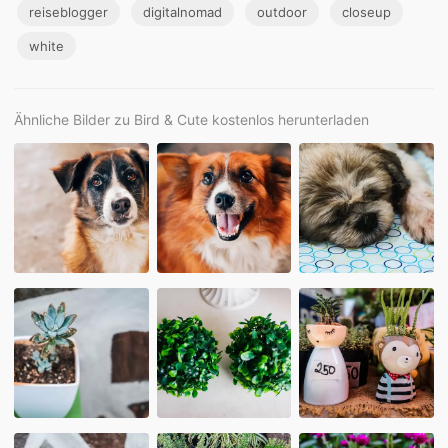
reiseblogger
digitalnomad
outdoor
closeup
white
Ähnliche Bilder zu Bird & Cute kostenlos herunterladen