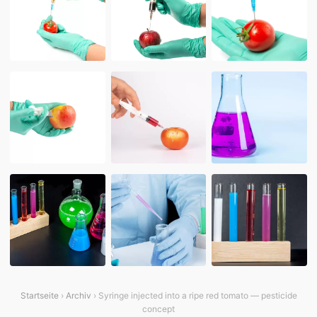
Startseite
›
Archiv
› Syringe injected into a ripe red tomato — pesticide
concept