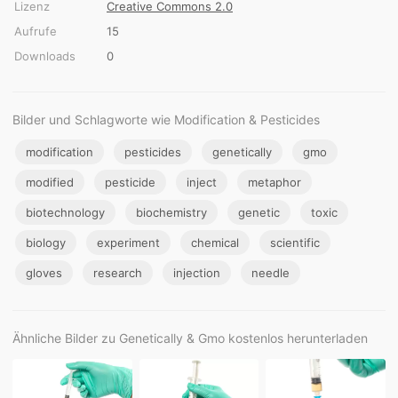
Lizenz
Creative Commons 2.0
Aufrufe
15
Downloads
0
Bilder und Schlagworte wie Modification & Pesticides
modification
pesticides
genetically
gmo
modified
pesticide
inject
metaphor
biotechnology
biochemistry
genetic
toxic
biology
experiment
chemical
scientific
gloves
research
injection
needle
Ähnliche Bilder zu Genetically & Gmo kostenlos herunterladen