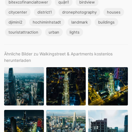
bitexcofinancialtower
quận1
birdview
citycenter
district1
dronephotography
houses
djimini2
hochiminhstadt
landmark
buildings
touristattraction
urban
lights
Ähnliche Bilder zu Walkingstreet & Apartments kostenlos
herunterladen