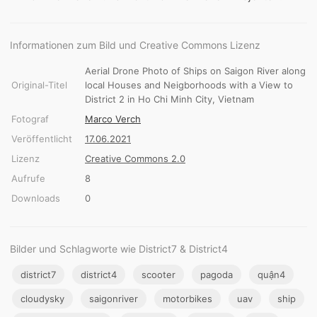
Informationen zum Bild und Creative Commons Lizenz
Aerial Drone Photo of Ships on Saigon River along
Original-Titel
local Houses and Neigborhoods with a View to
District 2 in Ho Chi Minh City, Vietnam
Fotograf
Marco Verch
Veröffentlicht
17.06.2021
Lizenz
Creative Commons 2.0
Aufrufe
8
Downloads
0
Bilder und Schlagworte wie District7 & District4
district7
district4
scooter
pagoda
quận4
cloudysky
saigonriver
motorbikes
uav
ship