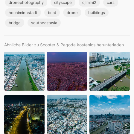
dronephotography
cityscape
djimini2
cars
hochiminhstadt
boat
drone
buildings
bridge
southeastasia
Ähnliche Bilder zu Scooter & Pagoda kostenlos herunterladen