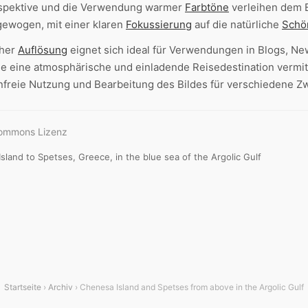
erspektive und die Verwendung warmer
Farbtöne
verleihen dem 
gewogen, mit einer klaren
Fokussierung
auf die natürliche
Schö
oher
Auflösung
eignet sich ideal für Verwendungen in Blogs, Ne
 eine atmosphärische und einladende Reisedestination vermit
freie Nutzung und Bearbeitung des Bildes für verschiedene Z
Commons Lizenz
sland to Spetses, Greece, in the blue sea of the Argolic Gulf
Startseite
›
Archiv
› Chenesa Island and Spetses from above in the Argolic Gulf