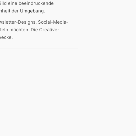
Bild eine beeindruckende
nheit
der
Umgebung
.
wsletter-Designs, Social-Media-
teln möchten. Die Creative-
wecke.