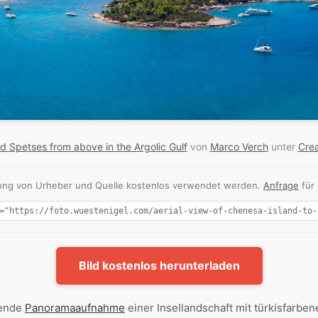
d Spetses from above in the Argolic Gulf
von
Marco Verch
unter
Cre
nnung von Urheber und Quelle kostenlos verwendet werden.
Anfrage
für
Bild kostenlos herunterladen
bende
Panoramaaufnahme
einer Insellandschaft mit türkisfarb