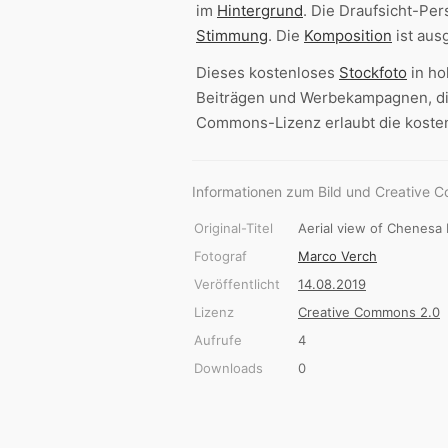
im
Hintergrund
. Die Draufsicht-P
Stimmung
. Die
Komposition
ist aus
Dieses kostenloses
Stockfoto
in h
Beiträgen und Werbekampagnen, die
Commons-Lizenz erlaubt die kosten
Informationen zum Bild und Creative 
Original-Titel
Aerial view of Chenesa I
Fotograf
Marco Verch
Veröffentlicht
14.08.2019
Lizenz
Creative Commons 2.0
Aufrufe
4
Downloads
0