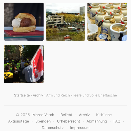
Startseite
›
Archiv
› Arm und Reich - leere und volle Brieftasche
© 2026
·
·
·
·
Marco Verch
Beliebt
Archiv
KI-Küche
·
·
·
·
·
Aktionstage
Spenden
Urheberrecht
Abmahnung
FAQ
·
Datenschutz
Impressum