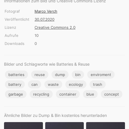
Informationen zum Bild und Creative Commons Lizenz
Fotograf
Marco Verch
Veröffentlicht
30.07.2020
Lizenz
Creative Commons 2.0
Aufrufe
10
Downloads
0
Bilder und Schlagworte wie Batteries & Reuse
batteries
reuse
dump
bin
enviroment
battery
can
waste
ecology
trash
garbage
recycling
container
blue
concept
Ähnliche Bilder zu Dump & Bin kostenlos herunterladen