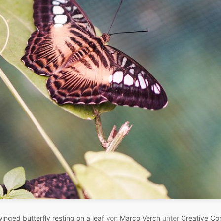
winged butterfly resting on a leaf
von
Marco Verch
unter
Creative C