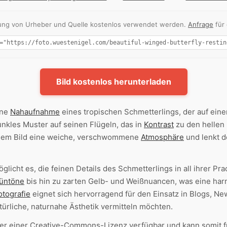
nnung von Urheber und Quelle kostenlos verwendet werden.
Anfrage
für
Bild kostenlos herunterladen
öne
Nahaufnahme
eines tropischen Schmetterlings, der auf einem
dunkles Muster auf seinen Flügeln, das in
Kontrast
zu den hellen 
 dem Bild eine weiche, verschwommene
Atmosphäre
und lenkt d
glicht es, die feinen Details des Schmetterlings in all ihrer P
üntöne
bis hin zu zarten Gelb- und Weißnuancen, was eine ha
otografie
eignet sich hervorragend für den Einsatz in Blogs, Ne
ürliche, naturnahe Ästhetik vermitteln möchten.
ter einer Creative-Commons-Lizenz verfügbar und kann somit f