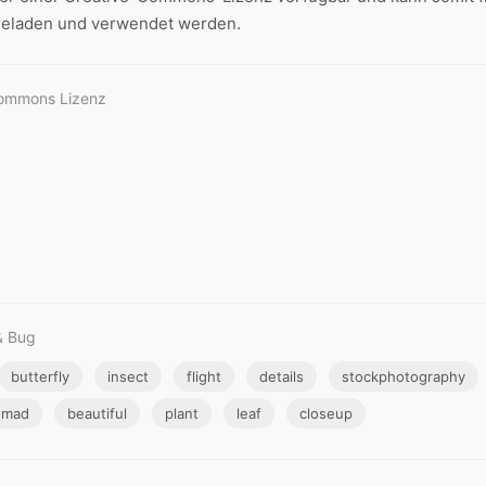
geladen und verwendet werden.
Commons Lizenz
& Bug
butterfly
insect
flight
details
stockphotography
nomad
beautiful
plant
leaf
closeup