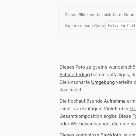
Dieses Bild kann bei sichtbarer Ne
Kopiere diesen Code:
Dieses Foto zeigt eine wundersch
Schmetterling
hat ein auffälliges, 
Die unscharfe
Umgebung
verleiht
das Insekt.
Die hochauflösende
Aufnahme
ermö
reicht von kräftigem Violett über
Gr
Gesamtkomposition ergibt. Diese
F
oder Werbekampagnen, die eine nat
Dieses kostenlose
Stockfoto
ist un